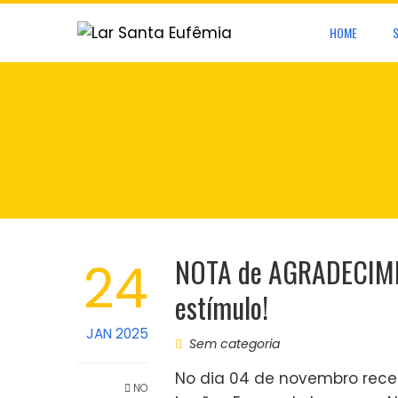
Skip
HOME
to
content
NOTA de AGRADECIME
24
estímulo!
JAN 2025
Sem categoria
No dia 04 de novembro rece
NO