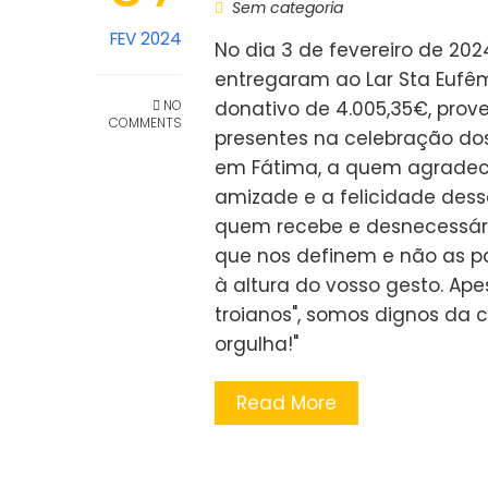
Sem categoria
FEV 2024
No dia 3 de fevereiro de 202
entregaram ao Lar Sta Eufêm
NO
donativo de 4.005,35€, prov
COMMENTS
presentes na celebração dos
em Fátima, a quem agradec
amizade e a felicidade desse
quem recebe e desnecessári
que nos definem e não as p
à altura do vosso gesto. Ap
troianos", somos dignos da 
orgulha!"
Read More