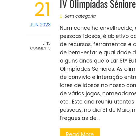
IV Olimpíadas Sénior
21
Sem categoria
JUN 2023
Num concelho envelhecido, o
pessoas idosas, é objetivo 
NO
de recursos, ferramentas e
COMMENTS
de bem-estar e qualidade de
alguns anos que o Lar Stª E
Olimpíadas Séniores. As oli
de convívio e interação entr
lares de idosos no nosso c
de vários jogos, nomeadamen
etc.. Este ano reuniu utentes
pessoas, no dia 31 de Maio, 
Freguesias de…
Read More