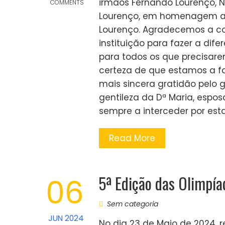
irmãos Fernando Lourenço, N
COMMENTS
Lourenço, em homenagem a s
Lourenço. Agradecemos a co
instituição para fazer a di
para todos os que precisa
certeza de que estamos a f
mais sincera gratidão pelo g
gentileza da Dª Maria, espos
sempre a interceder por esta 
Read More
5ª Edição das Olimpía
06
Sem categoria
JUN 2024
No dia 23 de Maio de 2024, 