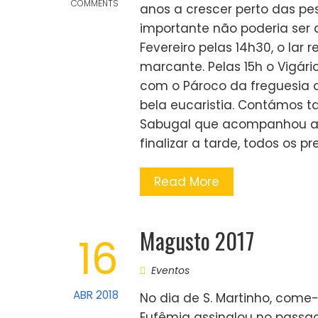
COMMENTS
anos a crescer perto das pe
importante não poderia ser 
Fevereiro pelas 14h30, o la
marcante. Pelas 15h o Vigár
com o Pároco da freguesia 
bela eucaristia. Contámos 
Sabugal que acompanhou a 
finalizar a tarde, todos os p
Read More
Magusto 2017
16
Eventos
ABR 2018
No dia de S. Martinho, come
Eufêmia assinalou no passa