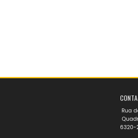
CONTA
Rua da
Quadr
6320-