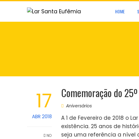
Skip
HOME
to
content
Comemoração do 25º 
17
Aniversários
ABR 2018
A 1 de Fevereiro de 2018 o L
existência. 25 anos de histór
seja uma referência a nível
NO