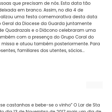
ssoas que precisam de nós. Esta data tão
deixada em branco. Assim, no dia 4 de
r realizou uma festa comemorativa desta data
io Geral da Diocese da Guarda juntamente
de Quadrazais e o Diácono celebraram uma
também com a presença do Grupo Coral do
missa e atuou também posteriormente. Para
resentes, familiares dos utentes, sócios…
-se castanhas e bebe-se o vinho” O Lar de Sta
do dia 13 de Novembro de 2017 mais um dia de