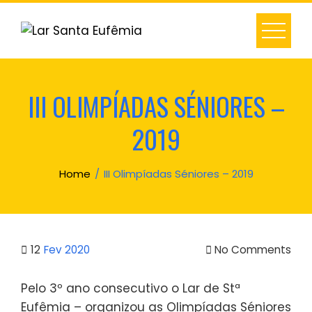
Skip
to
content
III OLIMPÍADAS SÉNIORES –
2019
Home
III Olimpíadas Séniores – 2019
12
Fev 2020
No Comments
Pelo 3º ano consecutivo o Lar de Stª
Eufêmia – organizou as Olimpíadas Séniores